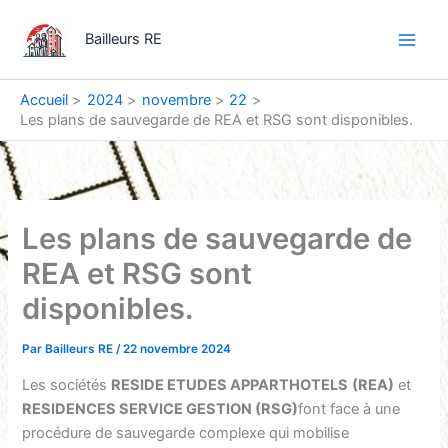
Aller
Main
au
Bailleurs RE
Men
contenu
Accueil
2024
novembre
22
Les plans de sauvegarde de REA et RSG sont disponibles.
Les plans de sauvegarde de
REA et RSG sont
disponibles.
Par
Bailleurs RE
/
22 novembre 2024
Les sociétés
RESIDE ETUDES APPARTHOTELS
(REA)
et
RESIDENCES SERVICE GESTION (RSG)
font face à une
procédure de sauvegarde complexe qui mobilise