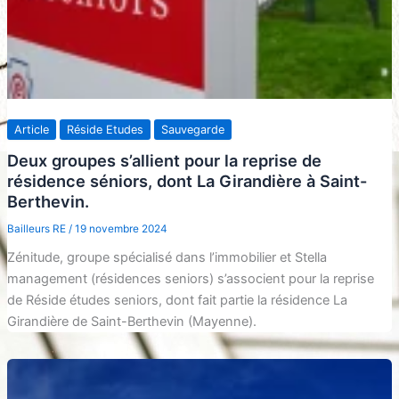
Article
Réside Etudes
Sauvegarde
Deux groupes s’allient pour la reprise de
résidence séniors, dont La Girandière à Saint-
Berthevin.
Bailleurs RE
/
19 novembre 2024
Zénitude, groupe spécialisé dans l’immobilier et Stella
management (résidences seniors) s’associent pour la reprise
de Réside études seniors, dont fait partie la résidence La
Girandière de Saint-Berthevin (Mayenne).