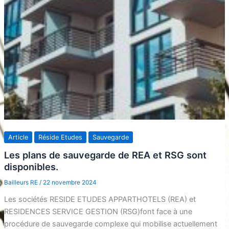
Article
Réside Etudes
Sauvegarde
Les plans de sauvegarde de REA et RSG sont
disponibles.
Bailleurs RE
/
22 novembre 2024
Les sociétés RESIDE ETUDES APPARTHOTELS (REA) et
RESIDENCES SERVICE GESTION (RSG)font face à une
procédure de sauvegarde complexe qui mobilise actuellement