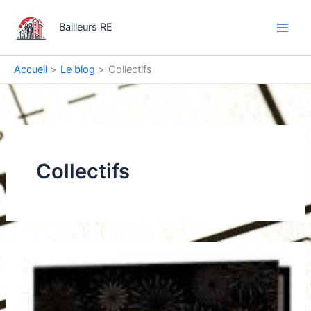
Aller
Main
au
Bailleurs RE
Men
contenu
Accueil
Le blog
Collectifs
Collectifs