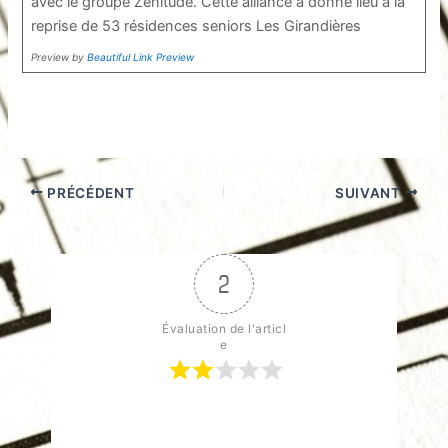
avec le groupe Zénitude. Cette alliance a donné lieu à la
reprise de 53 résidences seniors Les Girandières
Preview by
Beautiful Link Preview
PRÉCÉDENT
SUIVANT
2
Évaluation de l'articl
e