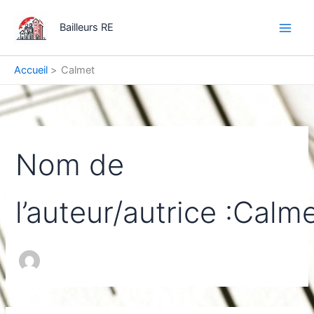
Aller
Main
au
Bailleurs RE
Men
contenu
Accueil
Calmet
Nom de
l’auteur/autrice :Calm