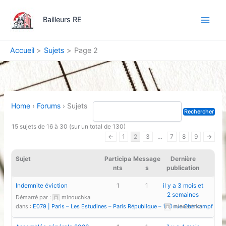
Aller
Main
au
Bailleurs RE
Men
contenu
Accueil
Sujets
Page 2
Home
›
Forums
›
Sujets
15 sujets de 16 à 30 (sur un total de 130)
←
1
2
3
…
7
8
9
→
Sujet
Participa
Message
Dernière
nts
s
publication
Indemnite éviction
1
1
il y a 3 mois et
2 semaines
Démarré par :
minouchka
dans :
E079 | Paris – Les Estudines – Paris République – 100 rue Oberkampf – 75
minouchka