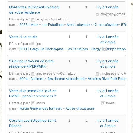
Contactez le Conseil Syndical
1
1
il y a 1 année
de votre résidence
avoynep@gmail.com
Démarré par :
avoynep@gmail.com
dans :
E053 | Metz – Les Estudines – Metz Lafayette – 12 rue Lafayette – 57000
Vente d un studio
1
1
il y a 1 année
et 2 mois
Démarré par :
jpq
dans :
E013 | Cergy-St-Christophe – Les Estudines – Cergy Saint Christophe – 
jpq
S’unir pour l’avenir de notre
1
1
il y a 1 année
résidence RIVERPARK
et 2 mois
Démarré par :
micheledefond@gmail.com
micheledefond@gma
dans :
A004 | Asnieres – Residhome AppartHotel – Asnières River Park Eboué – 
Vente d’un immeuble loué en
1
1
il y a 1 année
LMNP : par où commencer ?
et 3 mois
Démarré par :
mous
mous
dans :
Forum Général des bailleurs – Autres discussions
Cession Les Estudines Saint
2
2
il y a 1 année
Etienne
et 3 mois
Démarré par :
JiBe
Clang