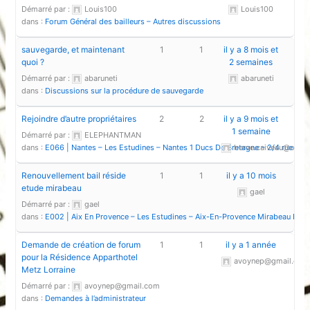
Démarré par :
Louis100
Louis100
dans :
Forum Général des bailleurs – Autres discussions
sauvegarde, et maintenant
1
1
il y a 8 mois et
quoi ?
2 semaines
Démarré par :
abaruneti
abaruneti
dans :
Discussions sur la procédure de sauvegarde
Rejoindre d’autre propriétaires
2
2
il y a 9 mois et
1 semaine
Démarré par :
ELEPHANTMAN
dans :
E066 | Nantes – Les Estudines – Nantes 1 Ducs De Bretagne – 2/4 rue Em
herve.caiveau@orang
Renouvellement bail réside
1
1
il y a 10 mois
etude mirabeau
gael
Démarré par :
gael
dans :
E002 | Aix En Provence – Les Estudines – Aix-En-Provence Mirabeau Est
Demande de création de forum
1
1
il y a 1 année
pour la Résidence Apparthotel
avoynep@gmail.com
Metz Lorraine
Démarré par :
avoynep@gmail.com
dans :
Demandes à l’administrateur