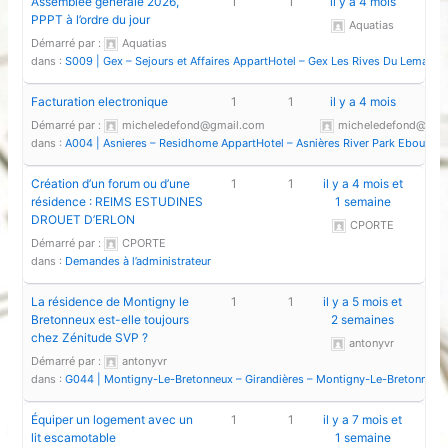
Assemblée générale 2026,
1
1
il y a 4 mois
PPPT à l’ordre du jour
Aquatias
Démarré par :
Aquatias
dans :
S009 | Gex – Sejours et Affaires AppartHotel – Gex Les Rives Du Leman – 
Facturation electronique
1
1
il y a 4 mois
Démarré par :
micheledefond@gmail.com
micheledefond@gma
dans :
A004 | Asnieres – Residhome AppartHotel – Asnières River Park Eboué – 
Création d’un forum ou d’une
1
1
il y a 4 mois et
résidence : REIMS ESTUDINES
1 semaine
DROUET D’ERLON
CPORTE
Démarré par :
CPORTE
dans :
Demandes à l’administrateur
La résidence de Montigny le
1
1
il y a 5 mois et
Bretonneux est-elle toujours
2 semaines
chez Zénitude SVP ?
antonyvr
Démarré par :
antonyvr
dans :
G044 | Montigny-Le-Bretonneux – Girandières – Montigny-Le-Bretonneux 
Équiper un logement avec un
1
1
il y a 7 mois et
lit escamotable
1 semaine