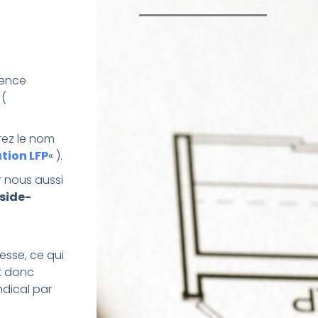
dence
 (
rez le nom
ation LFP
« ).
r nous aussi
side-
esse, ce qui
t donc
ndical par