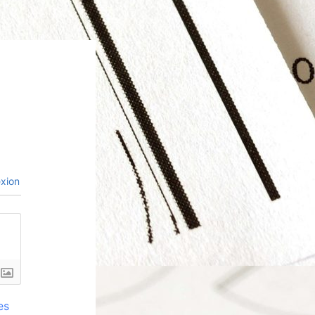
xion
es