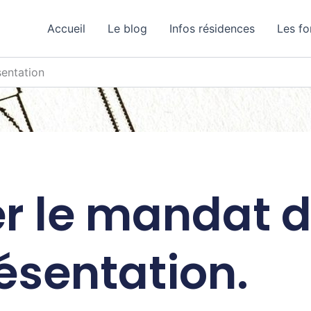
Accueil
Le blog
Infos résidences
Les f
entation
r le mandat 
ésentation.