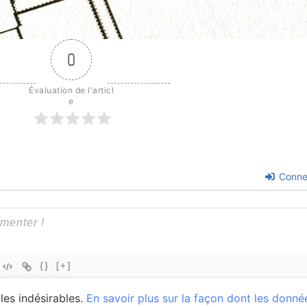
0
Évaluation de l'articl
e
Conne
{}
[+]
 les indésirables.
En savoir plus sur la façon dont les donné