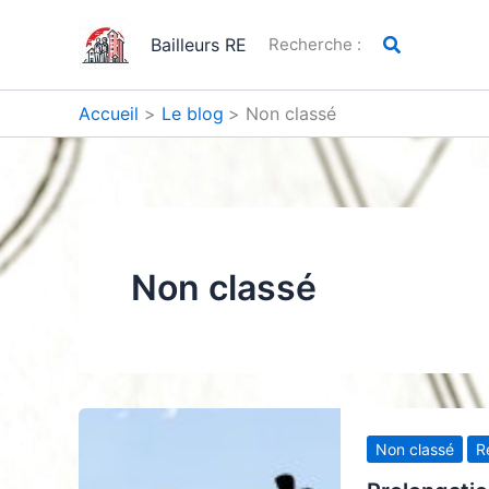
Aller
Rechercher
au
Bailleurs RE
Recherche :
contenu
Accueil
Le blog
Non classé
Non classé
Non classé
R