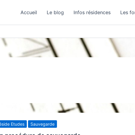
Accueil
Le blog
Infos résidences
Les f
éside Etudes
Sauvegarde